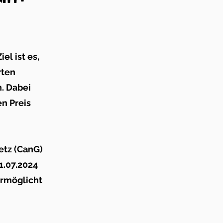
!
el ist es,
rten
n. Dabei
n Preis
etz (CanG)
1.07.2024
ermöglicht