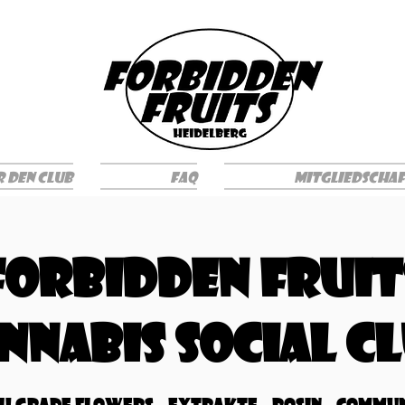
 den Club
FAQ
Mitgliedscha
forbidden Fruit
nnabis Social C
gh Grade Flowers - Extrakte - Rosin - Commun