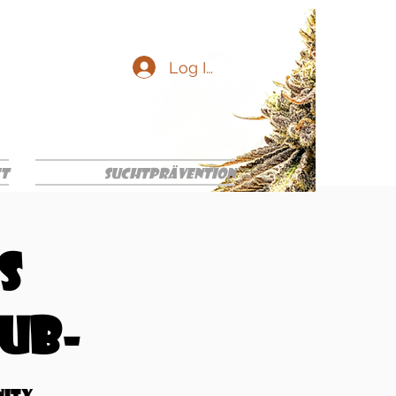
Log In
ft
Suchtprävention
s
lub-
ity -