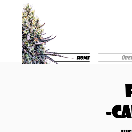
Home
Über
-Ca
- Hi